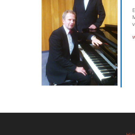
E
M
v
W
Hin