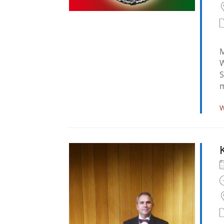
M
W
S
m
W