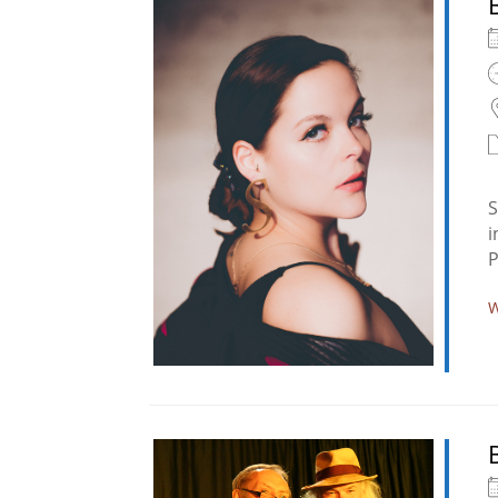
S
i
P
W