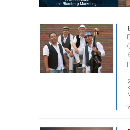
S
K
M
W