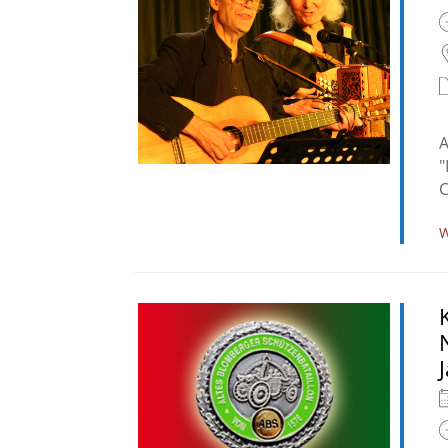
A
"
C
W