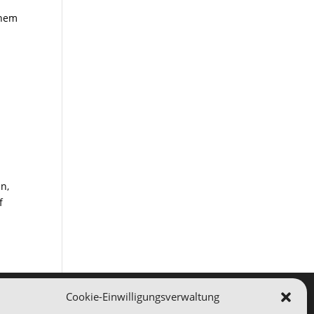
inem
g
n,
f
Cookie-Einwilligungsverwaltung