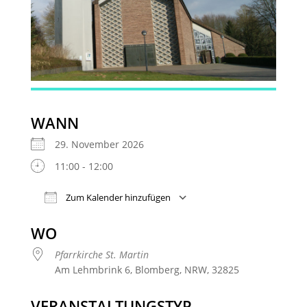
WANN
29. November 2026
11:00 - 12:00
Zum Kalender hinzufügen
ICS herunterladen
Google Kalender
WO
Pfarrkirche St. Martin
Am Lehmbrink 6, Blomberg, NRW, 32825
VERANSTALTUNGSTYP