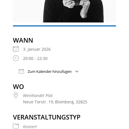
WANN
3. Januar 2026
20:00 - 22:30
Zum Kalender hinzufügen
ICS herunterladen
Google Kalender
WO
Weinhandel Plat
Neue Torstr. 19, Blomberg, 32825
VERANSTALTUNGSTYP
Konzert