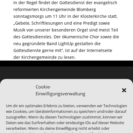
In der Regel findet der Gottesdienst der evangelisch
reformierten Kirchengemeinde Blomberg
sonntagsmorgs um 11 Uhr in der Klosterkirche statt.
„Gebete, Schriftlesungen und eine Predigt sowie
Musik von unserer besonderen Orgel sind meist Teil
des Gottesdienstes. Der ökumenische Chor sowie die
neu gegründete Band LightUp gestalten die
Gottesdienste gerne mit“, ist auf der Internetseite
der Kirchengemeinde zu lesen.
Cookie-
Einwilligungsverwaltung
Hinweis
Bei Blomberg24.de handelt es sich um ein Service-
Um dir ein optimales Erlebnis zu bieten, verwenden wir Technologien
Produkt von Blomberg Medien. Wir sind bei der
wie Cookies, um Geräteinformationen zu speichern und/oder darauf
Abbildung von Veranstaltungen auf die
zuzugreifen. Wenn du diesen Technologien zustimmst, können wir
Daten wie das Surfverhalten oder eindeutige IDs auf dieser Website
Informationen Dritter angewiesen, gerade das
verarbeiten. Wenn du deine Einwillligung nicht erteilst oder
benannte Ende eines Events kann abweichen.
Daher