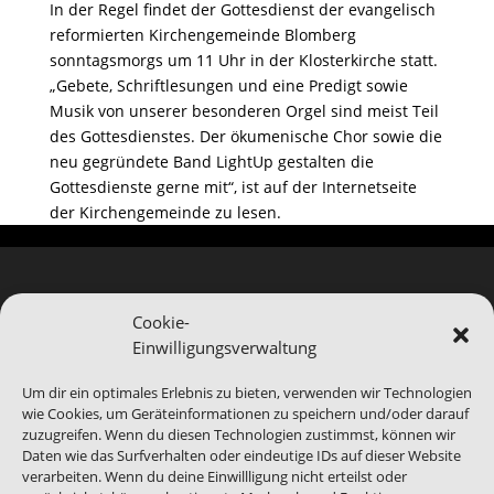
In der Regel findet der Gottesdienst der evangelisch
reformierten Kirchengemeinde Blomberg
sonntagsmorgs um 11 Uhr in der Klosterkirche statt.
„Gebete, Schriftlesungen und eine Predigt sowie
Musik von unserer besonderen Orgel sind meist Teil
des Gottesdienstes. Der ökumenische Chor sowie die
neu gegründete Band LightUp gestalten die
Gottesdienste gerne mit“, ist auf der Internetseite
der Kirchengemeinde zu lesen.
Cookie-
Einwilligungsverwaltung
Hinweis
Bei Blomberg24.de handelt es sich um ein Service-
Um dir ein optimales Erlebnis zu bieten, verwenden wir Technologien
Produkt von Blomberg Medien. Wir sind bei der
wie Cookies, um Geräteinformationen zu speichern und/oder darauf
Abbildung von Veranstaltungen auf die
zuzugreifen. Wenn du diesen Technologien zustimmst, können wir
Daten wie das Surfverhalten oder eindeutige IDs auf dieser Website
Informationen Dritter angewiesen, gerade das
verarbeiten. Wenn du deine Einwillligung nicht erteilst oder
benannte Ende eines Events kann abweichen.
Daher