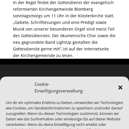
In der Regel findet der Gottesdienst der evangelisch
reformierten Kirchengemeinde Blomberg
sonntagsmorgs um 11 Uhr in der Klosterkirche statt.
„Gebete, Schriftlesungen und eine Predigt sowie
Musik von unserer besonderen Orgel sind meist Teil
des Gottesdienstes. Der ökumenische Chor sowie die
neu gegründete Band LightUp gestalten die
Gottesdienste gerne mit“, ist auf der Internetseite
der Kirchengemeinde zu lesen.
Cookie-
Einwilligungsverwaltung
Hinweis
Bei Blomberg24.de handelt es sich um ein Service-
Um dir ein optimales Erlebnis zu bieten, verwenden wir Technologien
Produkt von Blomberg Medien. Wir sind bei der
wie Cookies, um Geräteinformationen zu speichern und/oder darauf
Abbildung von Veranstaltungen auf die
zuzugreifen. Wenn du diesen Technologien zustimmst, können wir
Daten wie das Surfverhalten oder eindeutige IDs auf dieser Website
Informationen Dritter angewiesen, gerade das
verarbeiten. Wenn du deine Einwillligung nicht erteilst oder
benannte Ende eines Events kann abweichen.
Daher