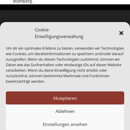
Blomberg.
Cookie-
Einwilligungsverwaltung
Hinweis
Bei Blomberg24.de handelt es sich um ein Service-
Um dir ein optimales Erlebnis zu bieten, verwenden wir Technologien
Produkt von Blomberg Medien. Wir sind bei der
wie Cookies, um Geräteinformationen zu speichern und/oder darauf
Abbildung von Veranstaltungen auf die
zuzugreifen. Wenn du diesen Technologien zustimmst, können wir
Daten wie das Surfverhalten oder eindeutige IDs auf dieser Website
Informationen Dritter angewiesen, gerade das
verarbeiten. Wenn du deine Einwillligung nicht erteilst oder
benannte Ende eines Events kann abweichen.
Daher
zurückziehst, können bestimmte Merkmale und Funktionen
sind generell alle Angaben ohne Gewähr.
beeinträchtigt werden.
Akzeptieren
Ablehnen
Über Uns
Kontakt
Impressum
Datenschutzerklärung
Cookie-Richtlinie (EU)
Einstellungen ansehen