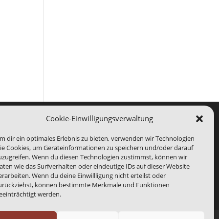
e 365
Outlook Live
Cookie-Einwilligungsverwaltung
m dir ein optimales Erlebnis zu bieten, verwenden wir Technologien
ie Cookies, um Geräteinformationen zu speichern und/oder darauf
rg Medien. Wir sind bei der Abbildung von
uzugreifen. Wenn du diesen Technologien zustimmst, können wir
s benannte Ende eines Events kann abweichen.
aten wie das Surfverhalten oder eindeutige IDs auf dieser Website
erarbeiten. Wenn du deine Einwillligung nicht erteilst oder
urückziehst, können bestimmte Merkmale und Funktionen
eeinträchtigt werden.