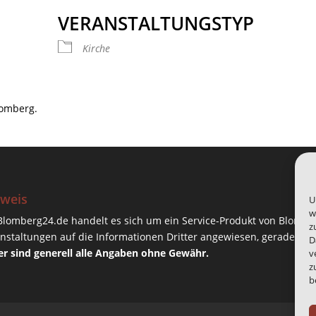
VERANSTALTUNGSTYP
 Kalender
iCalendar
Offic
Kirche
lomberg.
weis
U
w
Blomberg24.de handelt es sich um ein Service-Produkt von Blombe
z
nstaltungen auf die Informationen Dritter angewiesen, gerade da
D
r sind generell alle Angaben ohne Gewähr.
v
z
b