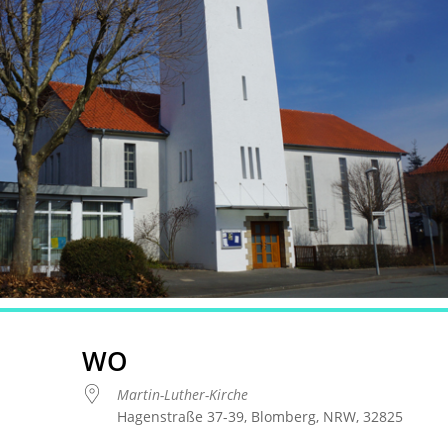
WO
Martin-Luther-Kirche
Hagenstraße 37-39, Blomberg, NRW, 32825