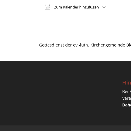
Zum Kalender hinzufügen
ICS herunterladen
Google
Gottesdienst der ev.-luth. Kirchengemeinde B
Hin
Bei 
Vera
Dahe