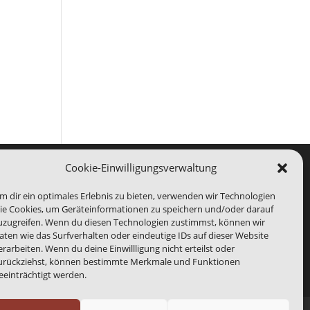
e 365
Outlook Live
Cookie-Einwilligungsverwaltung
m dir ein optimales Erlebnis zu bieten, verwenden wir Technologien
ie Cookies, um Geräteinformationen zu speichern und/oder darauf
rg Medien. Wir sind bei der Abbildung von
uzugreifen. Wenn du diesen Technologien zustimmst, können wir
s benannte Ende eines Events kann abweichen.
aten wie das Surfverhalten oder eindeutige IDs auf dieser Website
erarbeiten. Wenn du deine Einwillligung nicht erteilst oder
urückziehst, können bestimmte Merkmale und Funktionen
eeinträchtigt werden.