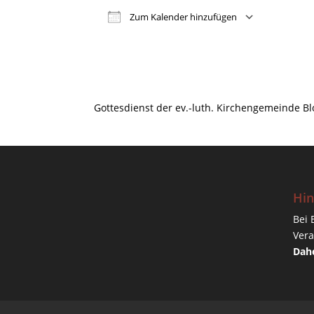
Zum Kalender hinzufügen
ICS herunterladen
Google
Gottesdienst der ev.-luth. Kirchengemeinde B
Hin
Bei 
Vera
Dahe