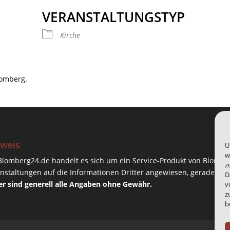
VERANSTALTUNGSTYP
 Kalender
iCalendar
Offic
Kirche
lomberg.
weis
U
w
Blomberg24.de handelt es sich um ein Service-Produkt von Blombe
z
nstaltungen auf die Informationen Dritter angewiesen, gerade da
D
r sind generell alle Angaben ohne Gewähr.
v
z
b