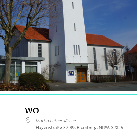
WO
Martin-Luther-Kirche
Hagenstraße 37-39, Blomberg, NRW, 32825