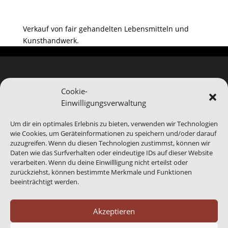
Verkauf von fair gehandelten Lebensmitteln und
Kunsthandwerk.
Cookie-
Einwilligungsverwaltung
Hinweis
Bei Blomberg24.de handelt es sich um ein Service-
Um dir ein optimales Erlebnis zu bieten, verwenden wir Technologien
Produkt von Blomberg Medien. Wir sind bei der
wie Cookies, um Geräteinformationen zu speichern und/oder darauf
Abbildung von Veranstaltungen auf die
zuzugreifen. Wenn du diesen Technologien zustimmst, können wir
Daten wie das Surfverhalten oder eindeutige IDs auf dieser Website
Informationen Dritter angewiesen, gerade das
verarbeiten. Wenn du deine Einwillligung nicht erteilst oder
benannte Ende eines Events kann abweichen.
Daher
zurückziehst, können bestimmte Merkmale und Funktionen
sind generell alle Angaben ohne Gewähr.
beeinträchtigt werden.
Akzeptieren