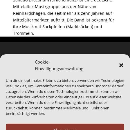
Mittelalter-Musikgruppe aus der Nähe von
Reinhardshagen, die seit mehr als zehn Jahren auf
Mittelaltermärkten auftritt. Die Band ist bekannt für
ihre Musik mit Sackpfeifen (Marktsäcken) und
Trommeln.
Cookie-
Einwilligungsverwaltung
Hinweis
Bei Blomberg24.de handelt es sich um ein Service-
Um dir ein optimales Erlebnis zu bieten, verwenden wir Technologien
Produkt von Blomberg Medien. Wir sind bei der
wie Cookies, um Geräteinformationen zu speichern und/oder darauf
Abbildung von Veranstaltungen auf die
zuzugreifen. Wenn du diesen Technologien zustimmst, können wir
Daten wie das Surfverhalten oder eindeutige IDs auf dieser Website
Informationen Dritter angewiesen, gerade das
verarbeiten. Wenn du deine Einwillligung nicht erteilst oder
benannte Ende eines Events kann abweichen.
Daher
zurückziehst, können bestimmte Merkmale und Funktionen
sind generell alle Angaben ohne Gewähr.
beeinträchtigt werden.