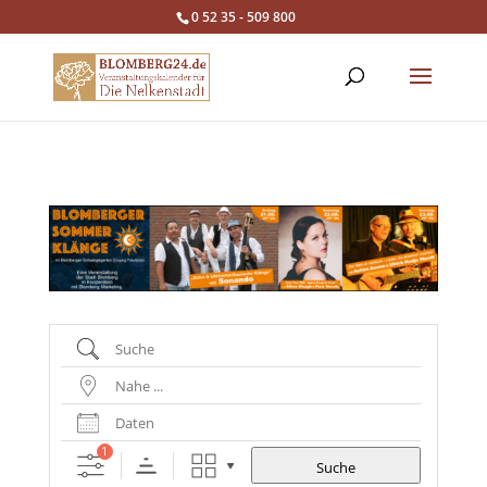
0 52 35 - 509 800
Suche
Nahe
...
Daten
1
Suche