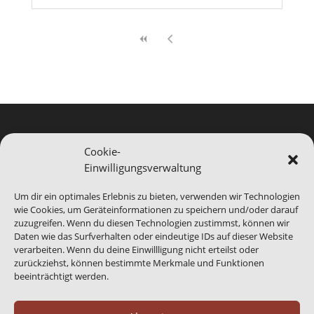
Cookie-
Einwilligungsverwaltung
Hinweis
Bei Blomberg24.de handelt es sich um ein Service-
Um dir ein optimales Erlebnis zu bieten, verwenden wir Technologien
Produkt von Blomberg Medien. Wir sind bei der
wie Cookies, um Geräteinformationen zu speichern und/oder darauf
Abbildung von Veranstaltungen auf die
zuzugreifen. Wenn du diesen Technologien zustimmst, können wir
Daten wie das Surfverhalten oder eindeutige IDs auf dieser Website
Informationen Dritter angewiesen, gerade das
verarbeiten. Wenn du deine Einwillligung nicht erteilst oder
benannte Ende eines Events kann abweichen.
Daher
zurückziehst, können bestimmte Merkmale und Funktionen
sind generell alle Angaben ohne Gewähr.
beeinträchtigt werden.