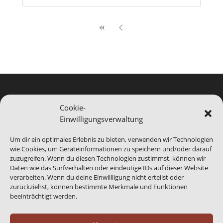
Cookie-
Einwilligungsverwaltung
Hinweis
Bei Blomberg24.de handelt es sich um ein Service-
Um dir ein optimales Erlebnis zu bieten, verwenden wir Technologien
Produkt von Blomberg Medien. Wir sind bei der
wie Cookies, um Geräteinformationen zu speichern und/oder darauf
Abbildung von Veranstaltungen auf die
zuzugreifen. Wenn du diesen Technologien zustimmst, können wir
Daten wie das Surfverhalten oder eindeutige IDs auf dieser Website
Informationen Dritter angewiesen, gerade das
verarbeiten. Wenn du deine Einwillligung nicht erteilst oder
benannte Ende eines Events kann abweichen.
Daher
zurückziehst, können bestimmte Merkmale und Funktionen
sind generell alle Angaben ohne Gewähr.
beeinträchtigt werden.