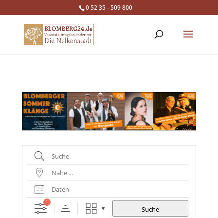
0 52 35 - 509 800
Suche
Nahe
...
Daten
1
Suche